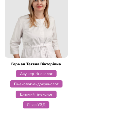
Герман Тетяна Вікторівна
Акушер-гінеколог
Гінеколог-ендокринолог
Дитячий гінеколог
Лікар УЗД