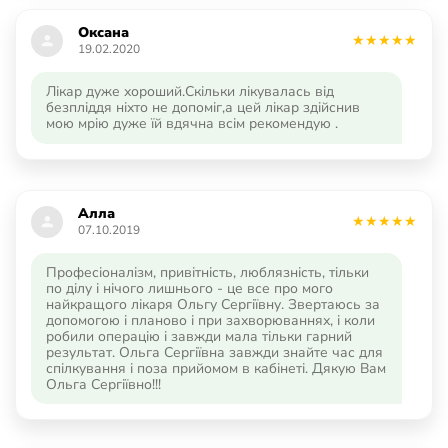
Оксана
19.02.2020
Лікар дуже хороший.Скільки лікувалась від
безпліддя ніхто не допоміг,а цей лікар здійснив
мою мрію дуже їй вдячна всім рекомендую .
Алла
07.10.2019
Професіоналізм, привітність, люблязність, тільки
по ділу і нічого лишнього - це все про мого
найкращого лікаря Ольгу Сергіївну. Звертаюсь за
допомогою і планово і при захворюваннях, і коли
робили операцію і завжди мала тільки гарний
результат. Ольга Сергіївна завжди знайте час для
спілкування і поза прийомом в кабінеті. Дякую Вам
Ольга Сергіївно!!!