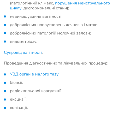
(патологічний клімакс,
порушення менструального
циклу
, дисгормональні стани);
невиношування вагітності;
доброякісних новоутворень яєчників і матки;
доброякісних патологій молочної залози;
ендометріозу.
Супровід вагітності
.
Проведення діагностичних та лікувальних процедур:
УЗД органів малого тазу
;
біопсії;
радіохвильової коагуляції;
ексцизії;
конізації.