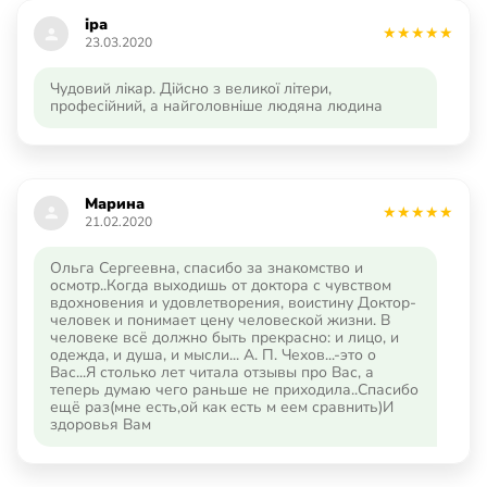
іра
23.03.2020
Чудовий лікар. Дійсно з великої літери,
професійний, а найголовніше людяна людина
Марина
21.02.2020
Ольга Сергеевна, спасибо за знакомство и
осмотр..Когда выходишь от доктора с чувством
вдохновения и удовлетворения, воистину Доктор-
человек и понимает цену человеской жизни. В
человеке всё должно быть прекрасно: и лицо, и
одежда, и душа, и мысли... А. П. Чехов...-это о
Вас...Я столько лет читала отзывы про Вас, а
теперь думаю чего раньше не приходила..Спасибо
ещё раз(мне есть,ой как есть м еем сравнить)И
здоровья Вам