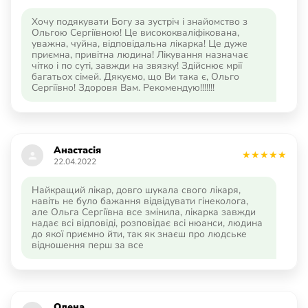
Хочу подякувати Богу за зустріч і знайомство з
Ольгою Сергіївною! Це висококваліфікована,
уважна, чуйна, відповідальна лікарка! Це дуже
приємна, привітна людина! Лікування назначає
чітко і по суті, завжди на звязку! Здійснює мрії
багатьох сімей. Дякуємо, що Ви така є, Ольго
Сергіївно! Здоровя Вам. Рекомендую!!!!!!!
Анастасія
22.04.2022
Найкращий лікар, довго шукала свого лікаря,
навіть не було бажання відвідувати гінеколога,
але Ольга Сергіївна все змінила, лікарка завжди
надає всі відповіді, розповідає всі нюанси, людина
до якої приємно йти, так як знаєш про людське
відношення перш за все
Олена