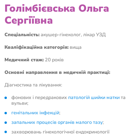
Голімбієвська Ольга
Сергіївна
Спеціальність:
акушер-гінеколог, лікар УЗД
Кваліфікаційна категорія:
вища
Медичний стаж:
20 років
Основні направлення в медичній практиці:
Діагностика та лікування:
фонових і передракових
патологій шийки матки
та
вульви;
генітальних інфекцій
;
запальних процесів органів малого тазу
;
захворювань гінекологічної ендокринології