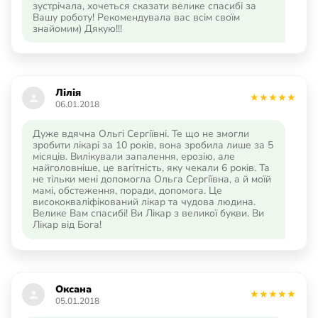
зустрічала, хочеться сказати велике спасибі за
Вашу роботу! Рекомендувала вас всім своїм
знайомим) Дякую!!!
Лілія
06.01.2018
Дуже вдячна Ольгі Сергіївні. Те що не змогли
зробити лікарі за 10 років, вона зробила лише за 5
місяців. Вилікували запалення, ерозію, але
найголовніше, це вагітність, яку чекали 6 років. Та
не тільки мені допомогла Ольга Сергіївна, а й моїй
мамі, обстеження, поради, допомога. Це
висококваліфікований лікар та чудова людина.
Велике Вам спасибі! Ви Лікар з великої букви. Ви
Лікар від Бога!
Оксана
05.01.2018