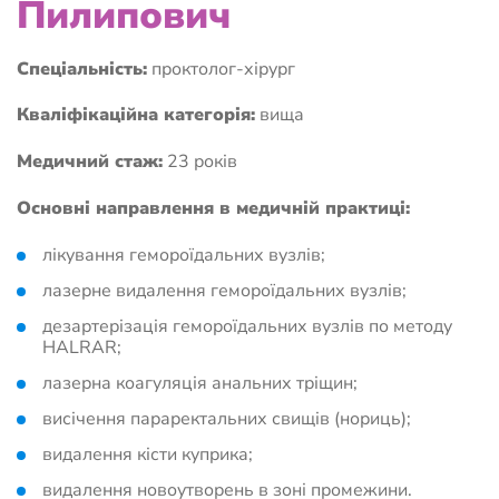
Пилипович
Спеціальність:
проктолог-хірург
Кваліфікаційна категорія:
вища
Медичний стаж:
23 років
Основні направлення в медичній практиці:
лікування гемороїдальних вузлів;
лазерне видалення гемороїдальних вузлів;
дезартерізація гемороїдальних вузлів по методу
HALRAR;
лазерна коагуляція анальних тріщин;
висічення параректальних свищів (нориць);
видалення кісти куприка;
видалення новоутворень в зоні промежини.