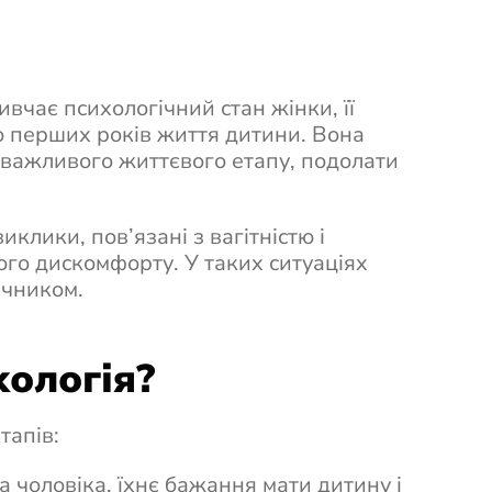
ивчає психологічний стан жінки, її
 до перших років життя дитини. Вона
 важливого життєвого етапу, подолати
клики, пов’язані з вагітністю і
го дискомфорту. У таких ситуаціях
ічником.
ологія?
тапів:
 чоловіка, їхнє бажання мати дитину і