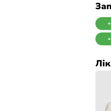
Зап
+
+
Лік