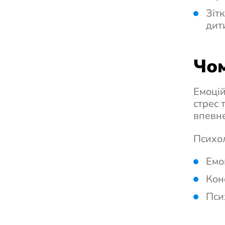
Зіт
дит
Чом
Емоцій
стрес 
впевне
Психол
Емо
Конф
Пси