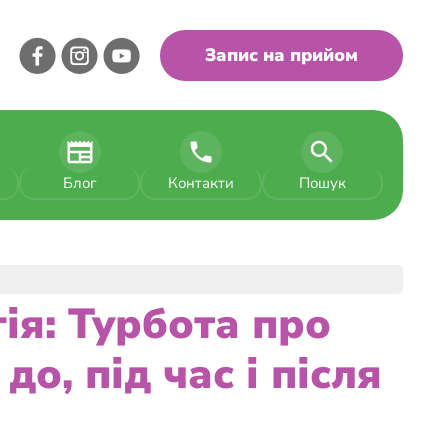
Запис на прийом
Блог
Контакти
Пошук
ія: Турбота про
о, під час і після