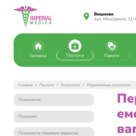
Вишневе
вул. Молодіжна, 11-
Послуги
Головна
Пакети
Головна
Послуги
Психологія
Перинатальна психологія
Пе
Психологія
ем
Психолог
ва
Психологія сімейних відносин