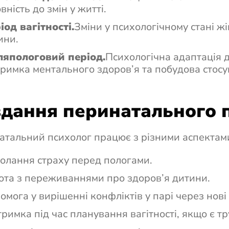
вність до змін у житті.
іод вагітності.
Зміни у психологічному стані ж
ини.
ляпологовий період.
Психологічна адаптація д
тримка ментального здоров’я та побудова стос
дання перинатального 
тальний психолог працює з різними аспектами
олання страху перед пологами.
ота з переживаннями про здоров’я дитини.
омога у вирішенні конфліктів у парі через нові
тримка під час планування вагітності, якщо є тр