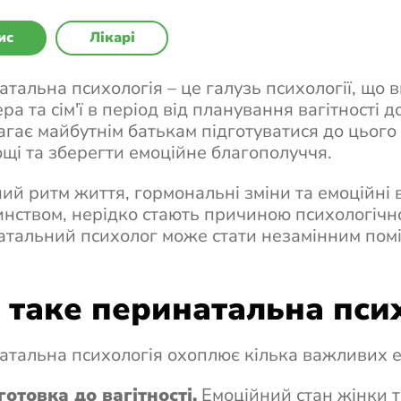
ис
Лікарі
тальна психологія – це галузь психології, що в
ра та сім'ї в період від планування вагітності
гає майбутнім батькам підготуватися до цього
щі та зберегти емоційне благополуччя.
ий ритм життя, гормональні зміни та емоційні ви
нством, нерідко стають причиною психологічно
тальний психолог може стати незамінним пом
таке перинатальна псих
тальна психологія охоплює кілька важливих е
готовка до вагітності.
Емоційний стан жінки та