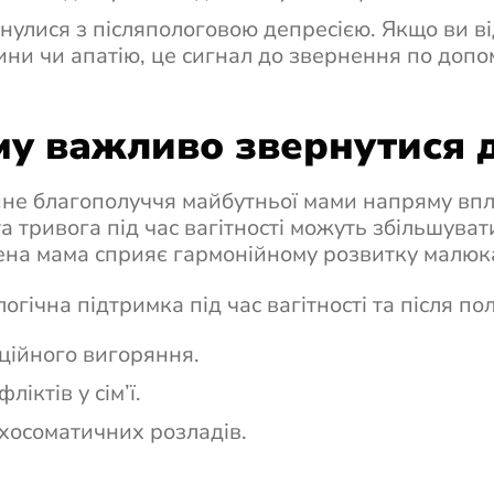
кнулися з післяпологовою депресією. Якщо ви ві
ини чи апатію, це сигнал до звернення по допо
у важливо звернутися д
не благополуччя майбутньої мами напряму впл
та тривога під час вагітності можуть збільшуват
на мама сприяє гармонійному розвитку малюк
огічна підтримка під час вагітності та після по
ційного вигоряння.
ліктів у сім’ї.
хосоматичних розладів.