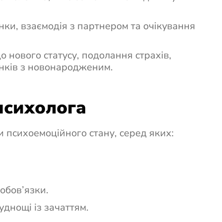
інки, взаємодія з партнером та очікування
о нового статусу, подолання страхів,
унків з новонародженим.
психолога
 психоемоційного стану, серед яких:
 обов’язки.
уднощі із зачаттям.