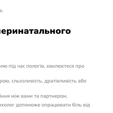
а.
перинатального
олю під час пологів, хвилюєтеся про
рою, сльозливість, дратівливість або
іння між вами та партнером.
ихолог допоможе опрацювати біль від