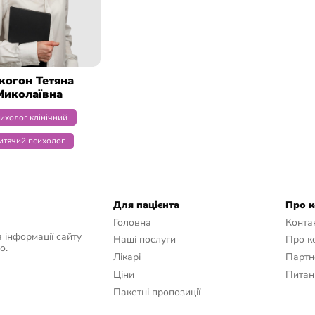
когон Тетяна
Миколаївна
ихолог клінічний
итячий психолог
Для пацієнта
Про 
Головна
Конта
 інформації сайту
Наші послуги
Про к
о.
Лікарі
Партн
Ціни
Питанн
Пакетні пропозиції