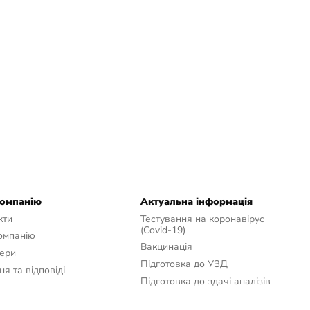
компанію
Актуальна інформація
кти
Тестування на коронавірус
(Covid-19)
омпанію
Вакцинація
ери
Підготовка до УЗД
я та відповіді
Підготовка до здачі аналізів