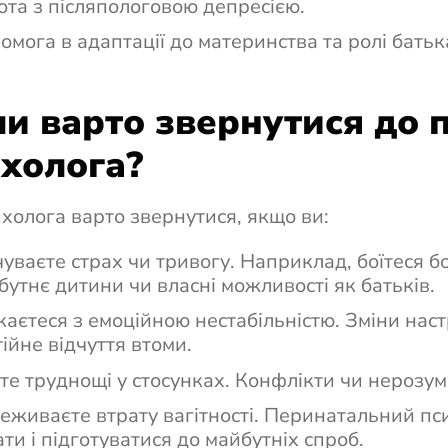
ота з післяпологовою депресією.
омога в адаптації до материнства та ролі батьк
и варто звернутися до 
холога?
холога варто звернутися, якщо ви:
чуваєте страх чи тривогу. Наприклад, боїтеся б
бутнє дитини чи власні можливості як батьків.
каєтеся з емоційною нестабільністю. Зміни наст
тійне відчуття втоми.
те труднощі у стосунках. Конфлікти чи нерозум
еживаєте втрату вагітності. Перинатальний пс
ати і підготуватися до майбутніх спроб.