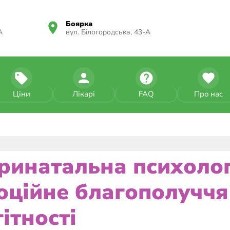
Боярка
А
вул. Білогородська, 43-А
Ціни
Лікарі
FAQ
Про нас
ринатальна психолог
оційне благополуччя д
гітності