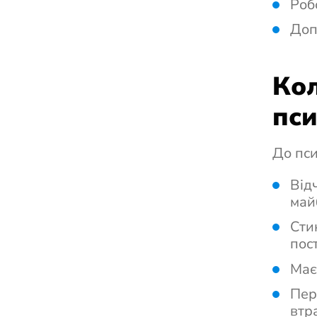
Роб
Доп
Кол
пси
До пси
Від
май
Сти
пос
Має
Пер
втр