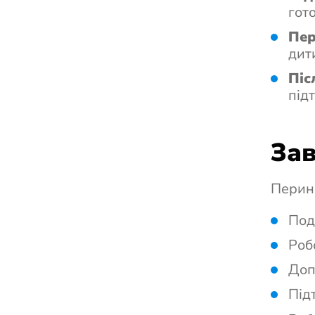
гото
Пер
дит
Піс
під
Зав
Перина
Под
Роб
Доп
Під