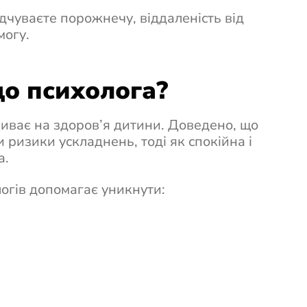
дчуваєте порожнечу, віддаленість від
могу.
о психолога?
иває на здоров’я дитини. Доведено, що
и ризики ускладнень, тоді як спокійна і
а.
логів допомагає уникнути: