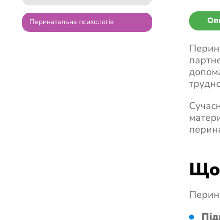
Оп
Перинатальна психологія
Перина
партне
допома
трудно
Сучасн
матери
перина
Що 
Перина
Під