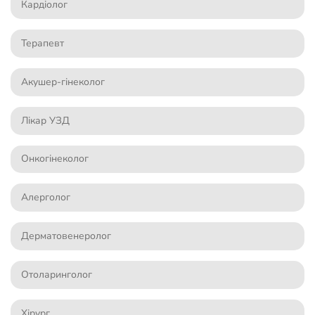
Кардіолог
Терапевт
Акушер-гінеколог
Лікар УЗД
Онкогінеколог
Алерголог
Дерматовенеролог
Отоларинголог
Хірург