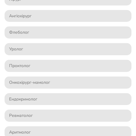
Ангіохірург
Флеболог
Уролог
Проктолог
Онкохірург-мамолог
Ендокринолог
Ревматолог
Аритмолог