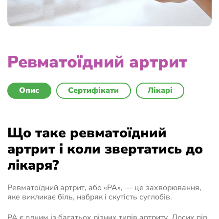
Ревматоїдний артрит
Опис
Сертифікати
Лікарі
Що таке ревматоїдний
артрит і коли звертатись до
лікаря?
Ревматоїдний артрит, або «РА», — це захворювання,
яке викликає біль, набряк і скутість суглобів.
РА є одним із багатьох різних типів артриту. Досих пір