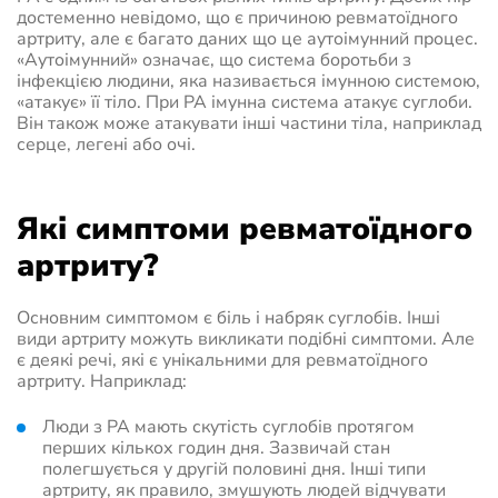
достеменно невідомо, що є причиною ревматоїдного
артриту, але є багато даних що це аутоімунний процес.
«Аутоімунний» означає, що система боротьби з
інфекцією людини, яка називається імунною системою,
«атакує» її тіло. При РА імунна система атакує суглоби.
Він також може атакувати інші частини тіла, наприклад
серце, легені або очі.
Які симптоми ревматоїдного
артриту?
Основним симптомом є біль і набряк суглобів. Інші
види артриту можуть викликати подібні симптоми. Але
є деякі речі, які є унікальними для ревматоїдного
артриту. Наприклад:
Люди з РА мають скутість суглобів протягом
перших кількох годин дня. Зазвичай стан
полегшується у другій половині дня. Інші типи
артриту, як правило, змушують людей відчувати