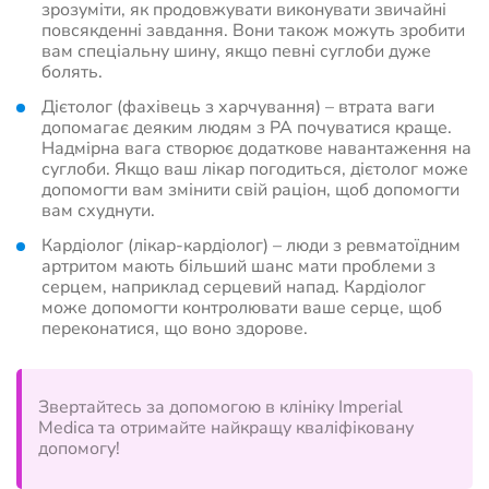
зрозуміти, як продовжувати виконувати звичайні
повсякденні завдання. Вони також можуть зробити
вам спеціальну шину, якщо певні суглоби дуже
болять.
Дієтолог (фахівець з харчування) – втрата ваги
допомагає деяким людям з РА почуватися краще.
Надмірна вага створює додаткове навантаження на
суглоби. Якщо ваш лікар погодиться, дієтолог може
допомогти вам змінити свій раціон, щоб допомогти
вам схуднути.
Кардіолог (лікар-кардіолог) – люди з ревматоїдним
артритом мають більший шанс мати проблеми з
серцем, наприклад серцевий напад. Кардіолог
може допомогти контролювати ваше серце, щоб
переконатися, що воно здорове.
Звертайтесь за допомогою в клініку Imperial
Medica та отримайте найкращу кваліфіковану
допомогу!