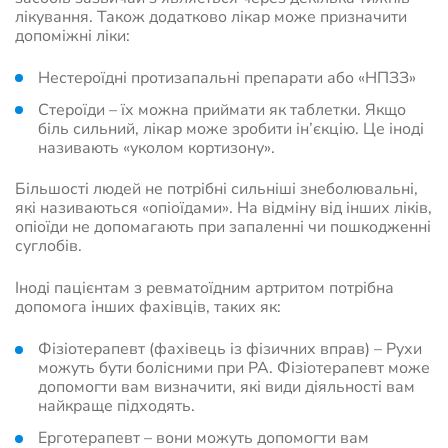
лікування. Також додатково лікар може призначити
допоміжні ліки:
Нестероїдні протизапальні препарати або «НПЗЗ»
Стероїди – їх можна приймати як таблетки. Якщо
біль сильний, лікар може зробити ін’єкцію. Це іноді
називають «уколом кортизону».
Більшості людей не потрібні сильніші знеболювальні,
які називаються «опіоїдами». На відміну від інших ліків,
опіоїди не допомагають при запаленні чи пошкодженні
суглобів.
Іноді пацієнтам з ревматоїдним артритом потрібна
допомога інших фахівців, таких як:
Фізіотерапевт (фахівець із фізичних вправ) – Рухи
можуть бути болісними при РА. Фізіотерапевт може
допомогти вам визначити, які види діяльності вам
найкраще підходять.
Ерготерапевт – вони можуть допомогти вам