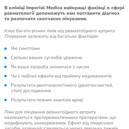
В клініці Imperial Medica найкращі фахівці в сфері
ревматології допоможуть вам поставити діагноз
та розпочати своєчасне лікування.
Існує багато різних ліків від ревматоїдного артриту.
Лікування залежить від багатьох факторів:
Які симптоми
Скільки ваших суглобів уражено
Як ваша хвороба змінилася з часом
Чи є побічні ефекти від прийому медикаментів
Результати рентгенологічного (рентген кистей,
стоп) дослідження
Результати певних аналізів крові
Ліки для лікування ревматоїдного артриту
називаються протиревматичними препаратами, що
модифікують захворювання. Ефект від лікарських
засобів зазвичай з’являється через декілька тижнів