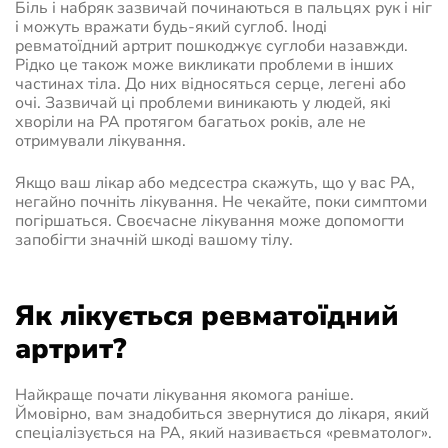
Біль і набряк зазвичай починаються в пальцях рук і ніг
і можуть вражати будь-який суглоб. Іноді
ревматоїдний артрит пошкоджує суглоби назавжди.
Рідко це також може викликати проблеми в інших
частинах тіла. До них відносяться серце, легені або
очі. Зазвичай ці проблеми виникають у людей, які
хворіли на РА протягом багатьох років, але не
отримували лікування.
Якщо ваш лікар або медсестра скажуть, що у вас РА,
негайно почніть лікування. Не чекайте, поки симптоми
погіршаться. Своєчасне лікування може допомогти
запобігти значній шкоді вашому тілу.
Як лікується ревматоїдний
артрит?
Найкраще почати лікування якомога раніше.
Ймовірно, вам знадобиться звернутися до лікаря, який
спеціалізується на РА, який називається «ревматолог».