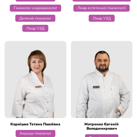
Гінеколог-ендокринолог
Лікар естетичної гінекології
Дитячий гінеколог
Лікар УЗД
Лікар УЗД
Коркішко Тетяна Павлівна
Мотренко Євгеній
Володимирович
Акушер-гінеколог