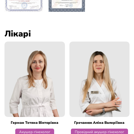
Лікарі
Герман Тетяна Вікторівна
Гречанюк Аліна Валеріївна
Акушер-гінеколог
Провідний акушер-гінеколог