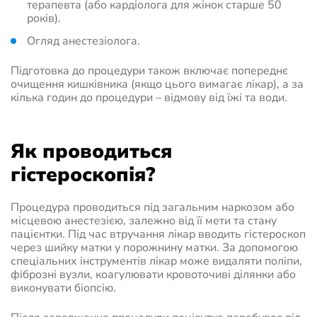
терапевта (або кардіолога для жінок старше 50
років).
Огляд анестезіолога.
Підготовка до процедури також включає попереднє
очищення кишківника (якщо цього вимагає лікар), а за
кілька годин до процедури – відмову від їжі та води.
Як проводиться
гістероскопія?
Процедура проводиться під загальним наркозом або
місцевою анестезією, залежно від її мети та стану
пацієнтки. Під час втручання лікар вводить гістероскоп
через шийку матки у порожнину матки. За допомогою
спеціальних інструментів лікар може видаляти поліпи,
фіброзні вузли, коагулювати кровоточиві ділянки або
виконувати біопсію.